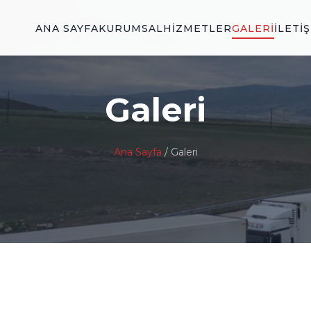
ANA SAYFA
KURUMSAL
HIZMETLER
GALERI
İLETI
Galeri
Ana Sayfa
/ Galeri