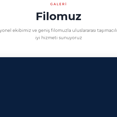
GALERI
Filomuz
yonel ekibimiz ve geniş filomuzla uluslararası taşımacıl
iyi hizmeti sunuyoruz